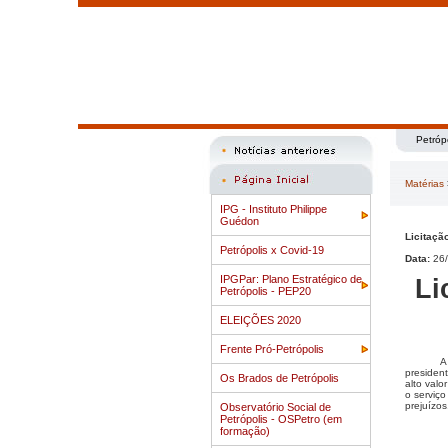
Petróp
Matérias
IPG - Instituto Philippe
Guédon
Licitaçã
Petrópolis x Covid-19
Data:
26/
IPGPar: Plano Estratégico de
Li
Petrópolis - PEP20
ELEIÇÕES 2020
Frente Pró-Petrópolis
A
presiden
Os Brados de Petrópolis
alto valo
o serviç
prejuízos
Observatório Social de
Petrópolis - OSPetro (em
formação)