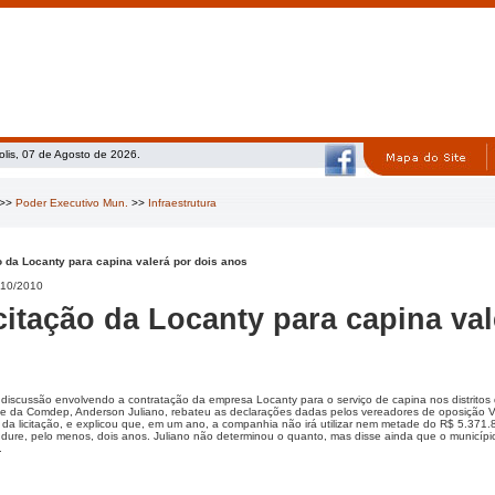
olis, 07 de Agosto de 2026.
>>
Poder Executivo Mun.
>>
Infraestrutura
o da Locanty para capina valerá por dois anos
10/2010
citação da Locanty para capina va
 discussão envolvendo a contratação da empresa Locanty para o serviço de capina nos distritos
te da Comdep, Anderson Juliano, rebateu as declarações dadas pelos vereadores de oposição
r da licitação, e explicou que, em um ano, a companhia não irá utilizar nem metade do R$ 5.371
o dure, pelo menos, dois anos. Juliano não determinou o quanto, mas disse ainda que o municípi
.