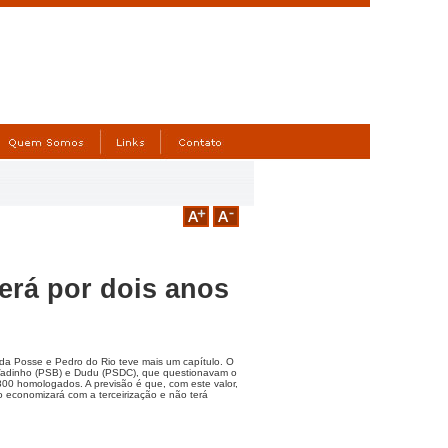
lerá por dois anos
 da Posse e Pedro do Rio teve mais um capítulo. O
 Vadinho (PSB) e Dudu (PSDC), que questionavam o
.800 homologados. A previsão é que, com este valor,
o economizará com a terceirização e não terá