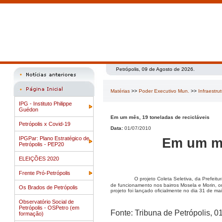
Petrópolis, 09 de Agosto de 2026.
Matérias
>>
Poder Executivo Mun.
>>
Infraestru
IPG - Instituto Philippe
Guédon
Em um mês, 19 toneladas de recicláveis
Petrópolis x Covid-19
Data:
01/07/2010
IPGPar: Plano Estratégico de
Em um mê
Petrópolis - PEP20
ELEIÇÕES 2020
Frente Pró-Petrópolis
O projeto Coleta Seletiva, da Prefei
de funcionamento nos bairros Mosela e Morin, on
Os Brados de Petrópolis
projeto foi lançado oficialmente no dia 31 de m
Observatório Social de
Petrópolis - OSPetro (em
Fonte: Tribuna de Petrópolis, 0
formação)