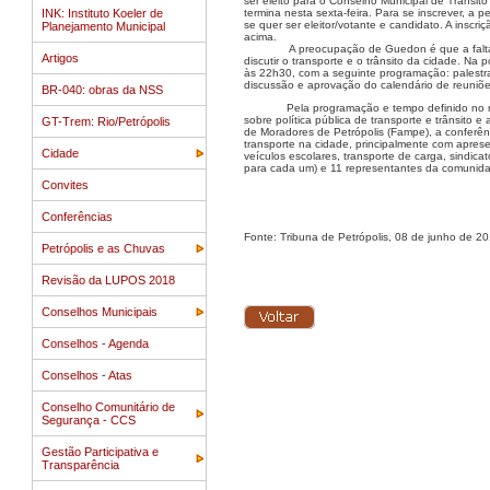
ser eleito para o Conselho Municipal de Trânsit
INK: Instituto Koeler de
termina nesta sexta-feira. Para se inscrever, a
se quer ser eleitor/votante e candidato. A insc
Planejamento Municipal
acima.
A preocupação de Guedon é que a falta 
Artigos
discutir o transporte e o trânsito da cidade. Na
às 22h30, com a seguinte programação: palestr
discussão e aprovação do calendário de reuniõ
BR-040: obras da NSS
Pela programação e tempo definido no r
sobre política pública de transporte e trânsito 
GT-Trem: Rio/Petrópolis
de Moradores de Petrópolis (Fampe), a conferên
transporte na cidade, principalmente com aprese
Cidade
veículos escolares, transporte de carga, sindicat
para cada um) e 11 representantes da comunid
Convites
Conferências
Fonte: Tribuna de Petrópolis, 08 de junho de 20
Petrópolis e as Chuvas
Revisão da LUPOS 2018
Conselhos Municipais
Conselhos - Agenda
Conselhos - Atas
Conselho Comunitário de
Segurança - CCS
Gestão Participativa e
Transparência