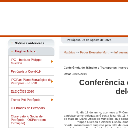
Petrópolis, 06 de Agosto de 2026.
Matérias
>>
Poder Executivo Mun.
>>
Infraestru
IPG - Instituto Philippe
Guédon
Conferência de Trânsito e Transportes inscrev
Petrópolis x Covid-19
Data:
08/06/2010
IPGPar: Plano Estratégico de
Conferência 
Petrópolis - PEP20
del
ELEIÇÕES 2020
Frente Pró-Petrópolis
Os Brados de Petrópolis
No dia 18 de junho, acontece a 7ª Conf
participar como delegadas é sexta-feira, dia 11
Observatório Social de
de maio do Diário Oficial do Município, que som
Petrópolis - OSPetro (em
Philippe Guedon e Alencar Lisbôa, amb
formação)
cidade, manifestaram surpresa pela falta de di