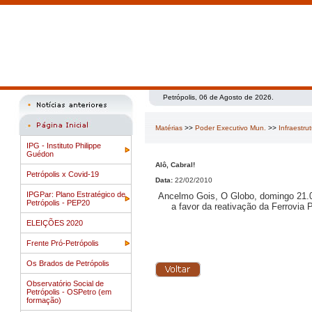
Petrópolis, 06 de Agosto de 2026.
Matérias
>>
Poder Executivo Mun.
>>
Infraestru
IPG - Instituto Philippe
Guédon
Alô, Cabral!
Petrópolis x Covid-19
Data:
22/02/2010
IPGPar: Plano Estratégico de
Ancelmo Gois, O Globo, domingo 21.0
Petrópolis - PEP20
a favor da reativação da Ferrovia 
ELEIÇÕES 2020
Frente Pró-Petrópolis
Os Brados de Petrópolis
Observatório Social de
Petrópolis - OSPetro (em
formação)