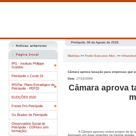
Petrópolis, 08 de Agosto de 2026.
Matérias
>>
Poder Executivo Mun.
>>
Infraestru
IPG - Instituto Philippe
Guédon
Câmara aprova taxação para empresas que pro
Petrópolis x Covid-19
Data:
17/12/2009
IPGPar: Plano Estratégico de
Câmara aprova t
Petrópolis - PEP20
m
ELEIÇÕES 2020
Frente Pró-Petrópolis
Os Brados de Petrópolis
Observatório Social de
Petrópolis - OSPetro (em
formação)
A Câmara aprovou ontem projeto de lei 
Aprovado em duas votações na mesma sessão, o p