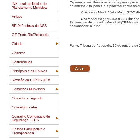
Esperança, manifestou ontem sua preocupação, 
INK: Instituto Koeler de
do sistema e foi para a rua protestar contra as
Planejamento Municipal
O vereador Marcio Vieira Muniz (PSC) d
Artigos
O vereador Wagner Silva (PSS), líder d
Parlamentar de Inquérito Municipal (CPIM), uma
BR-040: obras da NSS
no transporte público.
GT-Trem: Rio/Petrópolis
Cidade
Fonte: Tribuna de Petrópolis, 15 de outubro de
Convites
Conferências
Petrópolis e as Chuvas
Revisão da LUPOS 2018
Conselhos Municipais
Conselhos - Agenda
Conselhos - Atas
Conselho Comunitário de
Segurança - CCS
Gestão Participativa e
Transparência