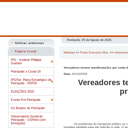
Petrópolis, 05 de Agosto de 2026.
Matérias
>>
Poder Executivo Mun.
>>
Infraestru
IPG - Instituto Philippe
Guédon
Vereadores temem manifestações por conta d
Petrópolis x Covid-19
Data:
20/10/2009
IPGPar: Plano Estratégico de
Vereadores t
Petrópolis - PEP20
pr
ELEIÇÕES 2020
Frente Pró-Petrópolis
Os Brados de Petrópolis
Observatório Social de
Petrópolis - OSPetro (em
formação)
Os problemas do transporte público na
tomadas medidas para dar solução à crise. O ve