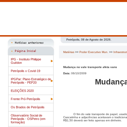
Petrópolis, 08 de Agosto de 2026.
Matérias
>>
Poder Executivo Mun.
>>
Infraestru
IPG - Instituto Philippe
Guédon
Mudança no vale transporte afeta vans
Petrópolis x Covid-19
Data:
06/10/2009
IPGPar: Plano Estratégico de
Mudança 
Petrópolis - PEP20
ELEIÇÕES 2020
Frente Pró-Petrópolis
Os Brados de Petrópolis
O fim do vale transporte de papel, usa
Observatório Social de
Cascatinha e adjacências aceitavam o tradici
Petrópolis - OSPetro (em
R$1,50 deverá ser feito apenas em dinheiro.
formação)