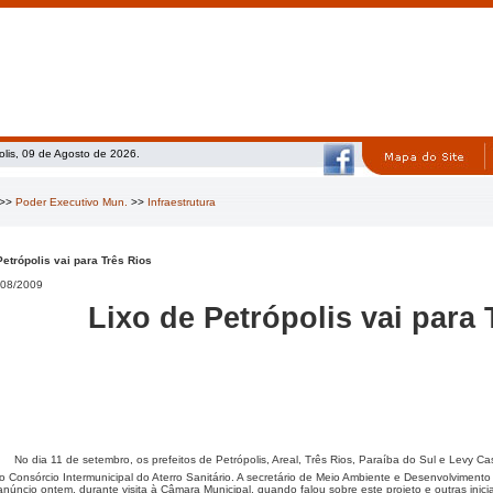
olis, 09 de Agosto de 2026.
>>
Poder Executivo Mun.
>>
Infraestrutura
Petrópolis vai para Três Rios
08/2009
Lixo de Petrópolis vai para 
No dia 11 de setembro, os prefeitos de Petrópolis, Areal, Três Rios, Paraíba do Sul e Levy 
o Consórcio Intermunicipal do Aterro Sanitário. A secretário de Meio Ambiente e Desenvolvimento
anúncio ontem, durante visita à Câmara Municipal, quando falou sobre este projeto e outras inici