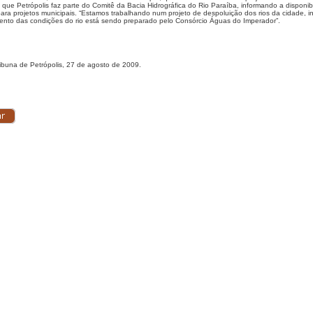
 que Petrópolis faz parte do Comitê da Bacia Hidrográfica do Rio Paraíba, informando a disponi
ara projetos municipais. “Estamos trabalhando num projeto de despoluição dos rios da cidade, ini
ento das condições do rio está sendo preparado pelo Consórcio Águas do Imperador”.
ribuna de Petrópolis, 27 de agosto de 2009.