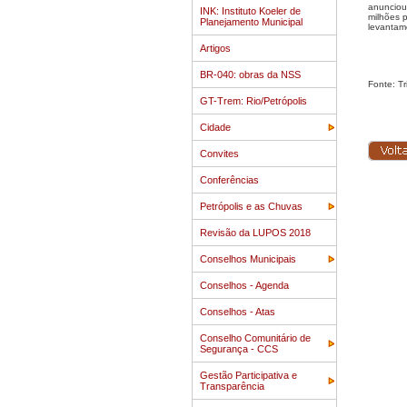
anunciou
INK: Instituto Koeler de
milhões p
Planejamento Municipal
levantam
Artigos
BR-040: obras da NSS
Fonte: T
GT-Trem: Rio/Petrópolis
Cidade
Convites
Conferências
Petrópolis e as Chuvas
Revisão da LUPOS 2018
Conselhos Municipais
Conselhos - Agenda
Conselhos - Atas
Conselho Comunitário de
Segurança - CCS
Gestão Participativa e
Transparência