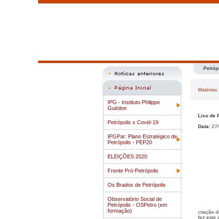
Petróp
Matérias
IPG - Instituto Philippe
Guédon
Lixo de 
Petrópolis x Covid-19
Data:
27/
IPGPar: Plano Estratégico de
Petrópolis - PEP20
ELEIÇÕES 2020
Frente Pró-Petrópolis
Os Brados de Petrópolis
Observatório Social de
Petrópolis - OSPetro (em
formação)
criação d
fez este 