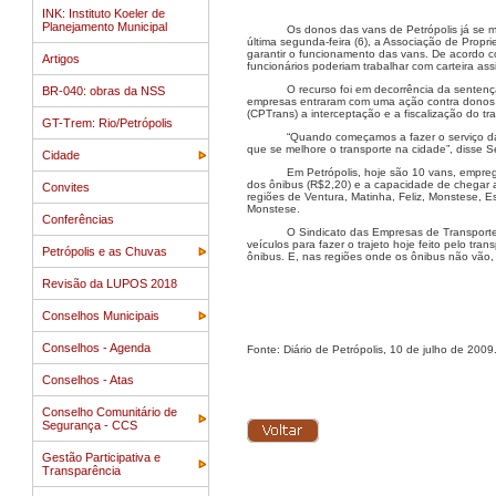
INK: Instituto Koeler de
Planejamento Municipal
Os donos das vans de Petrópolis já se mo
última segunda-feira (6), a Associação de Propri
garantir o funcionamento das vans. De acordo com
Artigos
funcionários poderiam trabalhar com carteira a
O recurso foi em decorrência da sentenç
BR-040: obras da NSS
empresas entraram com uma ação contra donos 
(CPTrans) a interceptação e a fiscalização do tr
GT-Trem: Rio/Petrópolis
“Quando começamos a fazer o serviço da
que se melhore o transporte na cidade”, disse Se
Cidade
Em Petrópolis, hoje são 10 vans, empreg
dos ônibus (R$2,20) e a capacidade de chegar a
Convites
regiões de Ventura, Matinha, Feliz, Monstese, 
Monstese.
Conferências
O Sindicato das Empresas de Transporte R
veículos para fazer o trajeto hoje feito pelo tra
Petrópolis e as Chuvas
ônibus. E, nas regiões onde os ônibus não vão, 
Revisão da LUPOS 2018
Conselhos Municipais
Conselhos - Agenda
Fonte: Diário de Petrópolis, 10 de julho de 2009
Conselhos - Atas
Conselho Comunitário de
Segurança - CCS
Gestão Participativa e
Transparência