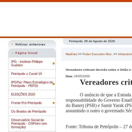
Petrópolis, 08 de Agosto de 2026.
Matérias
>>
Poder Executivo Mun.
>>
Infraestru
IPG - Instituto Philippe
Guédon
Vereadores criticam decisão sobre a União e 
Petrópolis x Covid-19
Data:
29/05/2009
Vereadores cri
IPGPar: Plano Estratégico de
Petrópolis - PEP20
O anúncio de que a Estrada U
ELEIÇÕES 2020
responsabilidade do Governo Estad
Frente Pró-Petrópolis
do Banerj (PSB) e Samir Yarak (PSC
assumindo o outro o governado Sérg
Os Brados de Petrópolis
Observatório Social de
Petrópolis - OSPetro (em
Fonte: Tribuna de Petrópolis – 27 
formação)