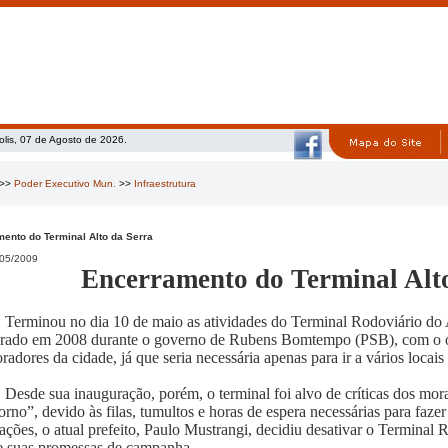
olis, 07 de Agosto de 2026.
>>
Poder Executivo Mun.
>>
Infraestrutura
ento do Terminal Alto da Serra
05/2009
Encerramento do Terminal Alt
Terminou no dia 10 de maio as atividades do Terminal Rodoviário do 
rado em 2008 durante o governo de Rubens Bomtempo (PSB), com o obj
adores da cidade, já que seria necessária apenas para ir a vários locais
Desde sua inauguração, porém, o terminal foi alvo de críticas dos mor
torno”, devido às filas, tumultos e horas de espera necessárias para faze
ações, o atual prefeito, Paulo Mustrangi, decidiu desativar o Terminal
 suas promessas de campanha.