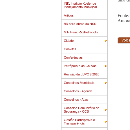
INK: Instituto Koeler de
Planejamento Municipal
Fonte:
Artigos
Autora
BR-040: obras da NSS
GT-Trem: Rio/Petrópolis
Cidade
Convites
Conferências
Petrópolis e as Chuvas
Revisão da LUPOS 2018
Conselhos Municipais
Conselhos - Agenda
Conselhos - Atas
Conselho Comunitário de
Segurança - CCS
Gestão Participativa e
Transparência