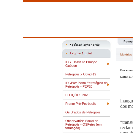
Petróp
Matérias
IPG - Instituto Philippe
Guédon
Encerram
Petrópolis x Covid-19
Data:
11/
IPGPar: Plano Estratégico de
Petrópolis - PEP20
ELEIÇÕES 2020
inaugu
Frente Pró-Petrópolis
dos mor
Os Brados de Petrópolis
Observatório Social de
“trans
Petrópolis - OSPetro (em
reclam
formação)
uma de