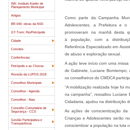
INK: Instituto Koeler de
Planejamento Municipal
Artigos
Como parte da Campanha Munic
BR-040: obras da NSS
Adolescentes, a Prefeitura e o
promoveram na manhã desta qua
GT-Trem: Rio/Petrópolis
à população, com a distribui
Cidade
Referência Especializado em Assis
Convites
de abuso e exploração sexual.
Conferências
A ação teve início com uma missa 
Petrópolis e as Chuvas
de Gabinete, Luciane Bomtempo; a 
Revisão da LUPOS 2018
os conselheiros do CMDCA particip
Conselhos Municipais
“A mobilização realizada hoje foi m
Conselhos - Agenda
na campanha”, ressaltou Luciane 
Conselhos - Atas
Cidadania, ajudou na distribuição 
Conselho Comunitário de
As ações de conscientização da
Segurança - CCS
Crianças e Adolescentes serão re
Gestão Participativa e
Transparência
conscientizar a população na luta 