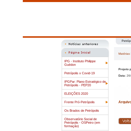
Petróp
Matérias
IPG - Instituto Philippe
Guédon
Projeto 
Petrópolis x Covid-19
Data:
26/
IPGPar: Plano Estratégico de
Petrópolis - PEP20
ELEIÇÕES 2020
Arquiv
Frente Pró-Petrópolis
Os Brados de Petrópolis
Observatório Social de
Petrópolis - OSPetro (em
formação)