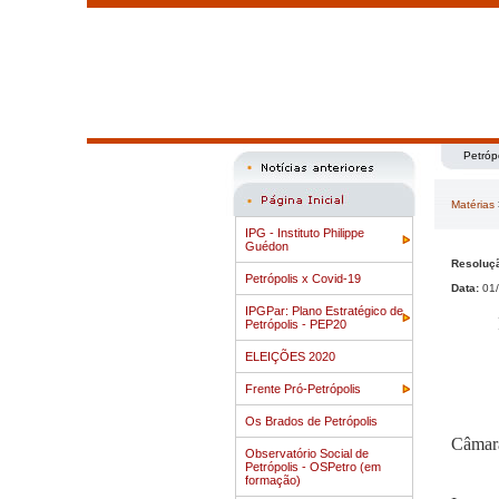
Petróp
Matérias
IPG - Instituto Philippe
Guédon
Resoluçã
Petrópolis x Covid-19
Data:
01/
IPGPar: Plano Estratégico de
Petrópolis - PEP20
ELEIÇÕES 2020
Frente Pró-Petrópolis
Os Brados de Petrópolis
Câmara
Observatório Social de
Petrópolis - OSPetro (em
formação)