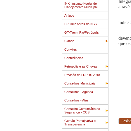
Integr
INK: Instituto Koeler de
atravé
Planejamento Municipal
Artigos
indica
BR-040: obras da NSS
GT-Trem: Rio/Petrópolis
devend
Cidade
que os
Convites
Conferências
Petrópolis e as Chuvas
Revisão da LUPOS 2018
Conselhos Municipais
Conselhos - Agenda
Conselhos - Atas
Conselho Comunitário de
Segurança - CCS
Gestão Participativa e
Transparência