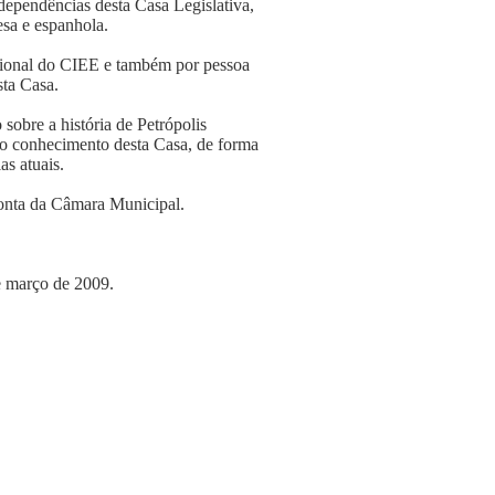
 dependências desta Casa Legislativa,
esa e espanhola.
issional do CIEE e também por pessoa
sta Casa.
 sobre a história de Petrópolis
no conhecimento desta Casa, de forma
as atuais.
conta da Câmara Municipal.
e março de 2009.