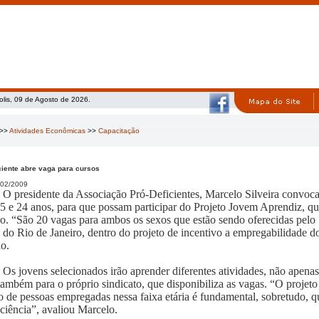
olis, 09 de Agosto de 2026.
>>
Atividades Econômicas
>>
Capacitação
ciente abre vaga para cursos
02/2009
O presidente da Associação Pró-Deficientes, Marcelo Silveira convoca 
15 e 24 anos, para que possam participar do Projeto Jovem Aprendiz, q
ho. “São 20 vagas para ambos os sexos que estão sendo oferecidas pel
 do Rio de Janeiro, dentro do projeto de incentivo a empregabilidade 
o.
Os jovens selecionados irão aprender diferentes atividades, não apena
ambém para o próprio sindicato, que disponibiliza as vagas. “O projeto 
 de pessoas empregadas nessa faixa etária é fundamental, sobretudo, q
iciência”, avaliou Marcelo.