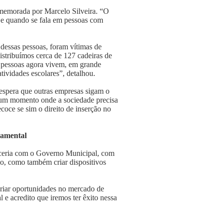
comemorada por Marcelo Silveira. “O
 e quando se fala em pessoas com
 dessas pessoas, foram vítimas de
distribuímos cerca de 127 cadeiras de
as pessoas agora vivem, em grande
tividades escolares”, detalhou.
 espera que outras empresas sigam o
 um momento onde a sociedade precisa
coce se sim o direito de inserção no
damental
arceria com o Governo Municipal, com
ho, como também criar dispositivos
criar oportunidades no mercado de
e acredito que iremos ter êxito nessa