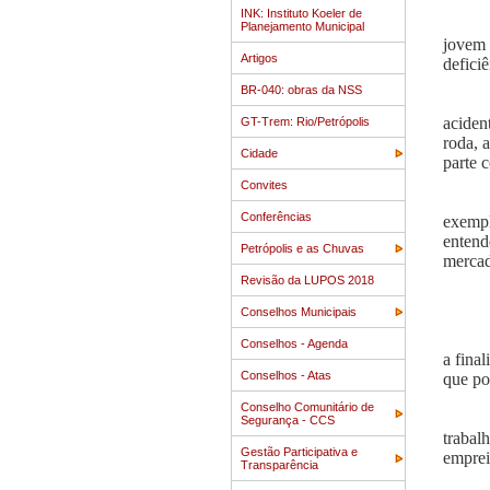
INK: Instituto Koeler de
Planejamento Municipal
jovem 
Artigos
defici
BR-040: obras da NSS
aciden
GT-Trem: Rio/Petrópolis
roda, 
Cidade
parte 
Convites
Conferências
exempl
entend
Petrópolis e as Chuvas
mercad
Revisão da LUPOS 2018
Conselhos Municipais
Conselhos - Agenda
a fina
Conselhos - Atas
que po
Conselho Comunitário de
Segurança - CCS
trabal
Gestão Participativa e
emprei
Transparência