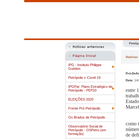
Petróp
Matérias
IPG - Instituto Philippe
Guédon
Pró-Defi
Petrópolis x Covid-19
Data:
14/
IPGPar: Plano Estratégico de
entre 
Petrópolis - PEP20
trabal
ELEIÇÕES 2020
Estado
Marcel
Frente Pró-Petrópolis
Os Brados de Petrópolis
como t
Observatório Social de
número
Petrópolis - OSPetro (em
formação)
de def