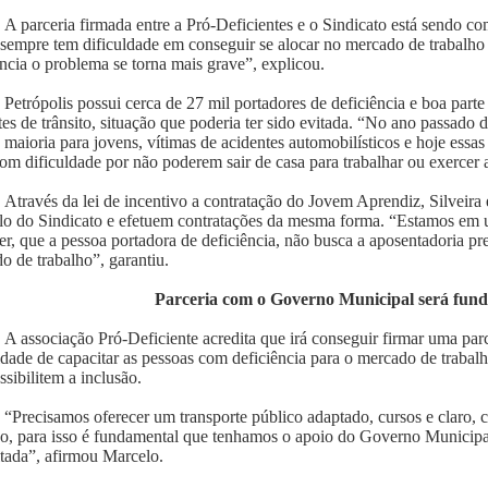
A parceria firmada entre a Pró-Deficientes e o Sindicato está sendo 
sempre tem dificuldade em conseguir se alocar no mercado de trabalho
ência o problema se torna mais grave”, explicou.
Petrópolis possui cerca de 27 mil portadores de deficiência e boa parte
tes de trânsito, situação que poderia ter sido evitada. “No ano passado 
a maioria para jovens, vítimas de acidentes automobilísticos e hoje ess
com dificuldade por não poderem sair de casa para trabalhar ou exercer a
Através da lei de incentivo a contratação do Jovem Aprendiz, Silveira
o do Sindicato e efetuem contratações da mesma forma. “Estamos em
er, que a pessoa portadora de deficiência, não busca a aposentadoria pre
o de trabalho”, garantiu.
Parceria com o Governo Municipal será fun
A associação Pró-Deficiente acredita que irá conseguir firmar uma p
lidade de capacitar as pessoas com deficiência para o mercado de trabal
ssibilitem a inclusão.
“Precisamos oferecer um transporte público adaptado, cursos e claro, 
ho, para isso é fundamental que tenhamos o apoio do Governo Municipal 
tada”, afirmou Marcelo.