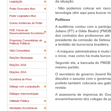
da situação:
Legislação
- Não podemos colocar em risco
Poder Executivo Mun.
tecnologia vêm aqui para buscar mã
Poder Legislativo Mun.
Políticos
Outras Instâncias de Poder
A audiência contou com a particip
FDE: Fórum de
Juliano (PT) e Gilda Beatriz (PMD
Desenvolvimento Econômico
dos contratos dos professores até 
presidente da comissão de Defesa 
Propostas Comunitárias de
Politicas Públicas
a lentidão da burocracia brasileira.
Vida Comunitária
- A máquina administrativa é muito 
o início, mas como há muita burocra
Eleições Municipais
Segundo ela, a bancada do PMDB 
Eleições 2016
mesmo partido.
Eleições 2014
O secretário de governo Juvenil R
discutirá o assunto com o governa
Ouvidoria do Povo
prefeito também colocaria seu gabi
Diálogo com a população
revista.
Diálogos Intermunicipais
A assessoria de imprensa do Gov
encaminhamento dos colegas de pa
Utilidade Pública
Atividades Econômicas