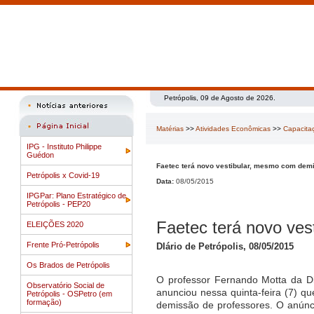
Petrópolis, 09 de Agosto de 2026.
Matérias
>>
Atividades Econômicas
>>
Capacita
IPG - Instituto Philippe
Guédon
Faetec terá novo vestibular, mesmo com dem
Petrópolis x Covid-19
Data:
08/05/2015
IPGPar: Plano Estratégico de
Petrópolis - PEP20
Faetec terá novo ve
ELEIÇÕES 2020
Frente Pró-Petrópolis
DIário de Petrópolis, 08/05/2015
Os Brados de Petrópolis
O professor Fernando Motta da Di
Observatório Social de
anunciou nessa quinta-feira (7) qu
Petrópolis - OSPetro (em
formação)
demissão de professores. O anúnci