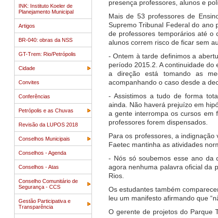
presença professores, alunos e polí
INK: Instituto Koeler de
Planejamento Municipal
Mais de 53 professores de Ensin
Supremo Tribunal Federal do ano p
Artigos
de professores temporários até o
BR-040: obras da NSS
alunos correm risco de ficar sem a
GT-Trem: Rio/Petrópolis
- Ontem à tarde definimos a abert
período 2015.2. A continuidade do 
Cidade
a direção está tomando as med
acompanhando o caso desde a dec
Convites
- Assistimos a tudo de forma to
Conferências
ainda. Não haverá prejuízo em hip
Petrópolis e as Chuvas
a gente interrompa os cursos em f
professores forem dispensados.
Revisão da LUPOS 2018
Para os professores, a indignação
Conselhos Municipais
Faetec mantinha as atividades no
Conselhos - Agenda
- Nós só soubemos esse ano da d
agora nenhuma palavra oficial da p
Conselhos - Atas
Rios.
Conselho Comunitário de
Segurança - CCS
Os estudantes também compareceram
leu um manifesto afirmando que “não
Gestão Participativa e
Transparência
O gerente de projetos do Parque 