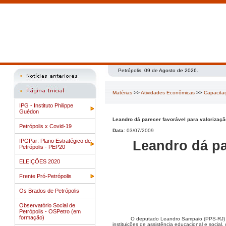
Petrópolis, 09 de Agosto de 2026.
Matérias
>>
Atividades Econômicas
>>
Capacita
IPG - Instituto Philippe
Guédon
Leandro dá parecer favorável para valorização
Petrópolis x Covid-19
Data:
03/07/2009
IPGPar: Plano Estratégico de
Leandro dá pa
Petrópolis - PEP20
ELEIÇÕES 2020
Frente Pró-Petrópolis
Os Brados de Petrópolis
Observatório Social de
Petrópolis - OSPetro (em
formação)
O deputado Leandro Sampaio (PPS-RJ) de
instituições de assistência educacional e social