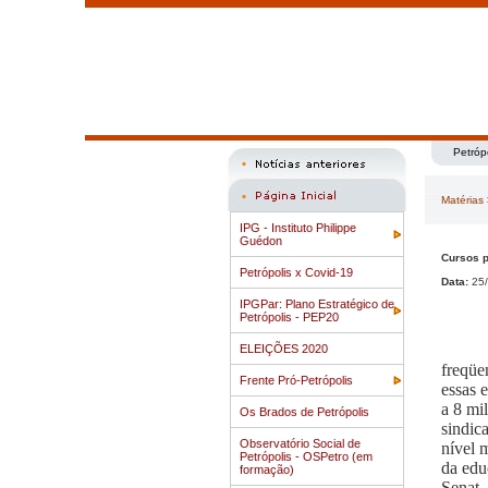
Petróp
Matérias
IPG - Instituto Philippe
Guédon
Cursos p
Petrópolis x Covid-19
Data:
25/
IPGPar: Plano Estratégico de
Petrópolis - PEP20
ELEIÇÕES 2020
freqüe
Frente Pró-Petrópolis
essas 
a 8 mi
Os Brados de Petrópolis
sindic
Observatório Social de
nível 
Petrópolis - OSPetro (em
da edu
formação)
Senat,