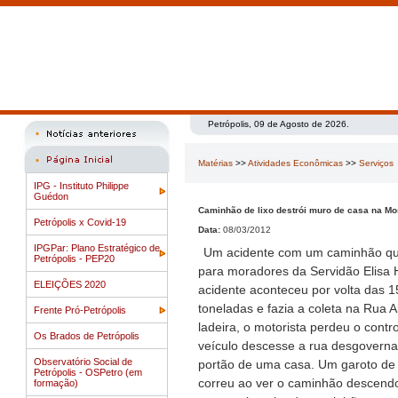
Petrópolis, 09 de Agosto de 2026.
Matérias
>>
Atividades Econômicas
>>
Serviços
IPG - Instituto Philippe
Guédon
Caminhão de lixo destrói muro de casa na Mo
Petrópolis x Covid-19
Data:
08/03/2012
IPGPar: Plano Estratégico de
Um acidente com um caminhão que 
Petrópolis - PEP20
para moradores da Servidão Elisa H
ELEIÇÕES 2020
acidente aconteceu por volta das 
toneladas e fazia a coleta na Rua 
Frente Pró-Petrópolis
ladeira, o motorista perdeu o cont
Os Brados de Petrópolis
veículo descesse a rua desgovernad
Observatório Social de
portão de uma casa. Um garoto de 
Petrópolis - OSPetro (em
correu ao ver o caminhão descendo
formação)