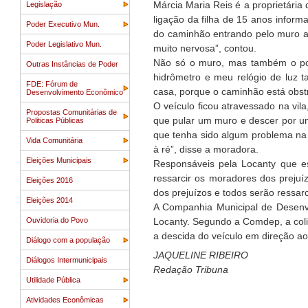
Márcia Maria Reis é a proprietária
Legislação
ligação da filha de 15 anos infor
Poder Executivo Mun.
do caminhão entrando pelo muro a 
Poder Legislativo Mun.
muito nervosa”, contou.
Não só o muro, mas também o port
Outras Instâncias de Poder
hidrômetro e meu relógio de luz 
FDE: Fórum de
casa, porque o caminhão está obst
Desenvolvimento Econômico
O veículo ficou atravessado na vi
Propostas Comunitárias de
que pular um muro e descer por um
Politicas Públicas
que tenha sido algum problema na
Vida Comunitária
à ré”, disse a moradora.
Eleições Municipais
Responsáveis pela Locanty que e
ressarcir os moradores dos preju
Eleições 2016
dos prejuízos e todos serão ressa
Eleições 2014
A Companhia Municipal de Desenvo
Ouvidoria do Povo
Locanty. Segundo a Comdep, a coli
a descida do veículo em direção a
Diálogo com a população
JAQUELINE RIBEIRO
Diálogos Intermunicipais
Redação Tribuna
Utilidade Pública
Atividades Econômicas