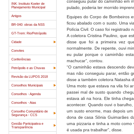
conseguiu pular do caminhão em mo
INK: Instituto Koeler de
pulado, poderia ter morrido impren
Planejamento Municipal
Artigos
Equipes do Corpo de Bombeiros es
ficou abalado com o susto. Uma via
BR-040: obras da NSS
Polícia Civil. O caso foi registrado
GT-Trem: Rio/Petrópolis
A coletora Cristina Paulino, que 
disse que foi a primeira vez q
Cidade
normalmente. De repente, ouvi min
Convites
eu pular porque o caminhão esta
Conferências
machucar”, contou.
“O caminhão estava descendo deva
Petrópolis e as Chuvas
mas não conseguiu parar, então gr
Revisão da LUPOS 2018
disse a também coletora Natasha 
Conselhos Municipais
Uma moto que estava na vila foi a
passei mal de susto quando chegu
Conselhos - Agenda
estava ali na hora. Ele tinha cheg
Conselhos - Atas
acontecer. Quando ouvi o barulho,
um susto enorme, mas depois um o
Conselho Comunitário de
Segurança - CCS
dona de casa Sônia Guimarães da 
uma pizzaria e tinha a moto como 
Gestão Participativa e
Transparência
é usada pra trabalhar”, disse.