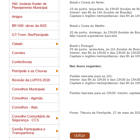
Brasil x Coreia do Norte:
INK: Instituto Koeler de
Planejamento Municipal
15 de junho, terça-feira, às 15h30 (horário de Bra
Interior: das 8h às 14h (horário de Brasília)
Capitais e regiões metropolitanas: das 8h às 14h 
Artigos
BR-040: obras da NSS
Brasil x Costa do Marfim
20 de junho, domingo, às 15h30 (horário de Bras
GT-Trem: Rio/Petrópolis
Não haverá expediente bancário
Cidade
Brasil x Portugal
25 de junho, sexta-feira, às 11h (horário de Brasí
Convites
Interior: das 8h às 10h30 e das 13h30 às 15h30 
Capitais e regiões metropolitanas: das 8h às 10h
Conferências
Nas fases seguintes:
Petrópolis e as Chuvas
Partida marcada para as 11h:
Interior: das 8h às 10h30 e das 13h30 às 15h3
Revisão da LUPOS 2018
Capitais e regiões metropolitanas: das 8h às 1
Conselhos Municipais
Partida marcada para as 15h30: Interior, capitai
Conselhos - Agenda
Conselhos - Atas
Fonte: Tribuna de Petrópolis, 27 de maio de 20
Conselho Comunitário de
Segurança - CCS
Gestão Participativa e
Transparência