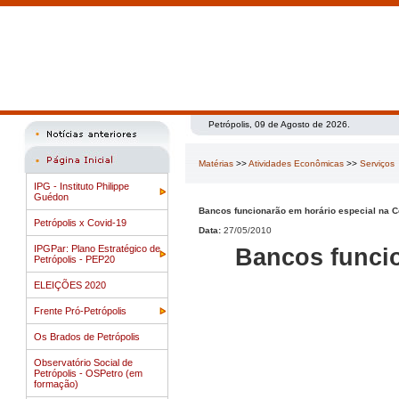
Petrópolis, 09 de Agosto de 2026.
Matérias
>>
Atividades Econômicas
>>
Serviços
IPG - Instituto Philippe
Guédon
Bancos funcionarão em horário especial na 
Petrópolis x Covid-19
Data:
27/05/2010
IPGPar: Plano Estratégico de
Bancos funcio
Petrópolis - PEP20
ELEIÇÕES 2020
Frente Pró-Petrópolis
Os Brados de Petrópolis
Observatório Social de
Petrópolis - OSPetro (em
formação)