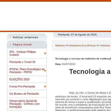
Petrópolis, 07 de Agosto de 2026.
Matérias
>>
Atividades Econômicas
>>
Indústria
IPG - Instituto Philippe
Guédon
Tecnologia a serviço da indústria de confecç
Petrópolis x Covid-19
Data:
01/07/2010
IPGPar: Plano Estratégico de
Tecnologia a
Petrópolis - PEP20
ELEIÇÕES 2020
Frente Pró-Petrópolis
Hoje, às 16h, o Centro de Moda e S
Os Brados de Petrópolis
eletrônico de tecido. O local terá 10 estações 
mercado por produzir o corte digitalizado que a
Observatório Social de
sistema de forma a suprir a qualificação necess
Petrópolis - OSPetro (em
De acordo com o presidente da Associação de E
formação)
série de benefícios conquistados pela Rua Teres
Negócios, a recém-inaugurada rede wireless de I